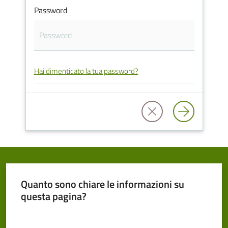
Password
Cento
Hai dimenticato la tua password?
Amministrazione
Trasparente
Tutti
gli
argomenti...
Quanto sono chiare le informazioni su
Seguici
questa pagina?
su
Valuta da 1 a 5 stelle