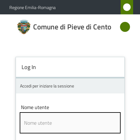
Vai al contenuto
Vai alla navigazione
Vai al footer
Regione Emilia-Romagna
Comune
Comune di Pieve di Cento
di Pieve
di Cento
Log In
Amministrazione
Novità
Accedi per iniziare la sessione
Servizi
Nome utente
Vivere
Pieve
di