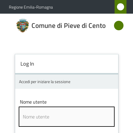
Vai al contenuto
Vai alla navigazione
Vai al footer
Regione Emilia-Romagna
Comune
Comune di Pieve di Cento
di Pieve
di Cento
Log In
Amministrazione
Novità
Accedi per iniziare la sessione
Servizi
Nome utente
Vivere
Pieve
di