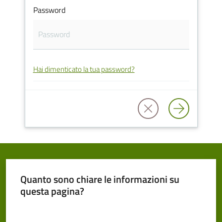
Password
Cento
Hai dimenticato la tua password?
Amministrazione
Trasparente
Tutti
gli
argomenti...
Quanto sono chiare le informazioni su
Seguici
questa pagina?
su
Valuta da 1 a 5 stelle