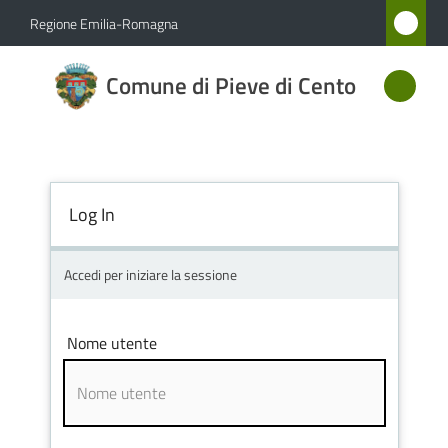
Vai al contenuto
Vai alla navigazione
Vai al footer
Regione Emilia-Romagna
Comune
Comune di Pieve di Cento
di Pieve
di Cento
Log In
Amministrazione
Novità
Accedi per iniziare la sessione
Servizi
Nome utente
Vivere
Pieve
di