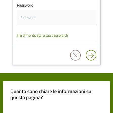
Password
Cento
Hai dimenticato la tua password?
Amministrazione
Trasparente
Tutti
gli
argomenti...
Quanto sono chiare le informazioni su
Seguici
questa pagina?
su
Valuta da 1 a 5 stelle