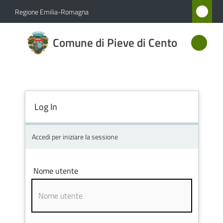
Vai al contenuto
Vai alla navigazione
Vai al footer
Regione Emilia-Romagna
Comune
Comune di Pieve di Cento
di Pieve
di Cento
Log In
Amministrazione
Novità
Accedi per iniziare la sessione
Servizi
Nome utente
Vivere
Pieve
di