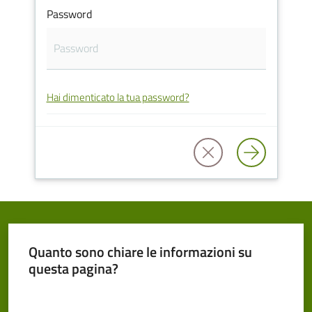
Password
Cento
Hai dimenticato la tua password?
Amministrazione
Trasparente
Tutti
gli
argomenti...
Quanto sono chiare le informazioni su
Seguici
questa pagina?
su
Valuta da 1 a 5 stelle