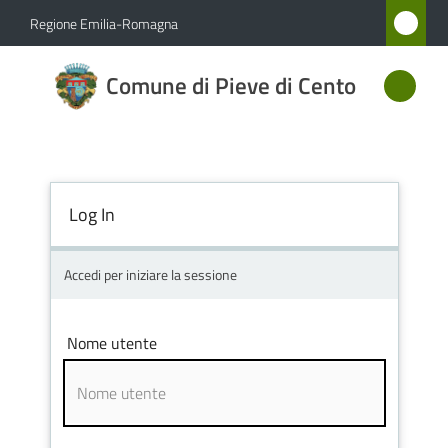
Vai al contenuto
Vai alla navigazione
Vai al footer
Regione Emilia-Romagna
Comune
Comune di Pieve di Cento
di Pieve
di Cento
Log In
Amministrazione
Novità
Accedi per iniziare la sessione
Servizi
Nome utente
Vivere
Pieve
di