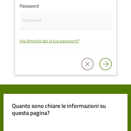
Password
Cento
Hai dimenticato la tua password?
Amministrazione
Trasparente
Tutti
gli
argomenti...
Quanto sono chiare le informazioni su
Seguici
questa pagina?
su
Valuta da 1 a 5 stelle