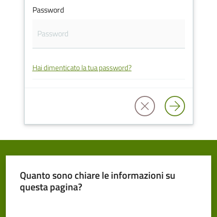
Password
Cento
Hai dimenticato la tua password?
Amministrazione
Trasparente
Tutti
gli
argomenti...
Quanto sono chiare le informazioni su
Seguici
questa pagina?
su
Valuta da 1 a 5 stelle