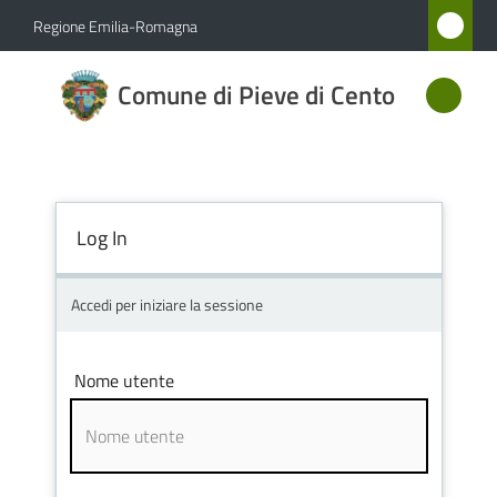
Vai al contenuto
Vai alla navigazione
Vai al footer
Regione Emilia-Romagna
Comune
Comune di Pieve di Cento
di Pieve
di Cento
Log In
Amministrazione
Novità
Accedi per iniziare la sessione
Servizi
Nome utente
Vivere
Pieve
di