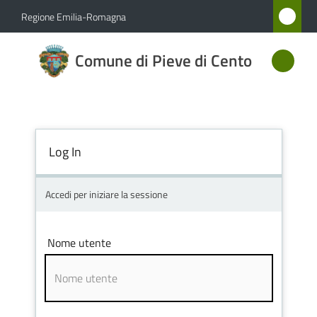
Vai al contenuto
Vai alla navigazione
Vai al footer
Regione Emilia-Romagna
Comune
Comune di Pieve di Cento
di Pieve
di Cento
Log In
Amministrazione
Novità
Accedi per iniziare la sessione
Servizi
Nome utente
Vivere
Pieve
di