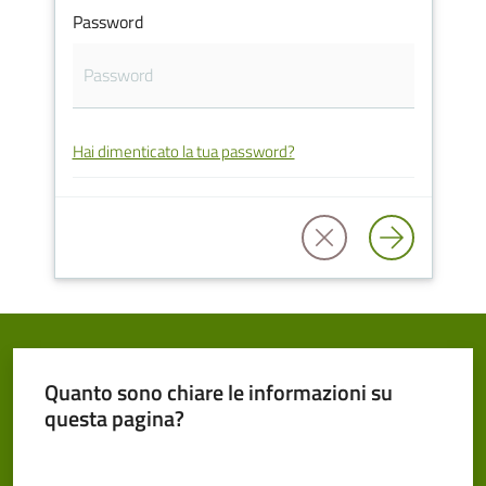
Password
Cento
Hai dimenticato la tua password?
Amministrazione
Trasparente
Tutti
gli
argomenti...
Quanto sono chiare le informazioni su
Seguici
questa pagina?
su
Valuta da 1 a 5 stelle