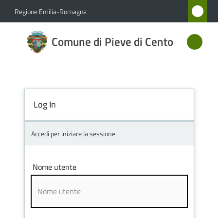
Vai al contenuto
Vai alla navigazione
Vai al footer
Regione Emilia-Romagna
Comune
Comune di Pieve di Cento
di Pieve
di Cento
Log In
Amministrazione
Novità
Accedi per iniziare la sessione
Servizi
Nome utente
Vivere
Pieve
di