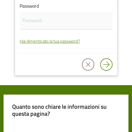
Password
Cento
Hai dimenticato la tua password?
Amministrazione
Trasparente
Tutti
gli
argomenti...
Quanto sono chiare le informazioni su
Seguici
questa pagina?
su
Valuta da 1 a 5 stelle