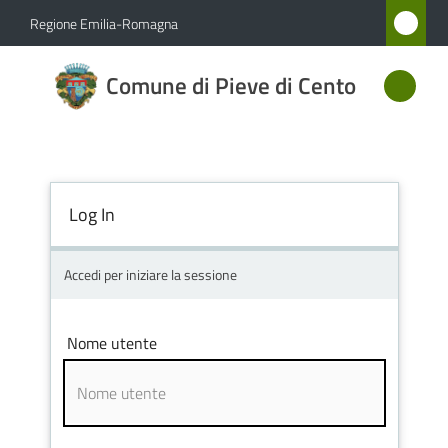
Vai al contenuto
Vai alla navigazione
Vai al footer
Regione Emilia-Romagna
Comune
Comune di Pieve di Cento
di Pieve
di Cento
Log In
Amministrazione
Novità
Accedi per iniziare la sessione
Servizi
Nome utente
Vivere
Pieve
di