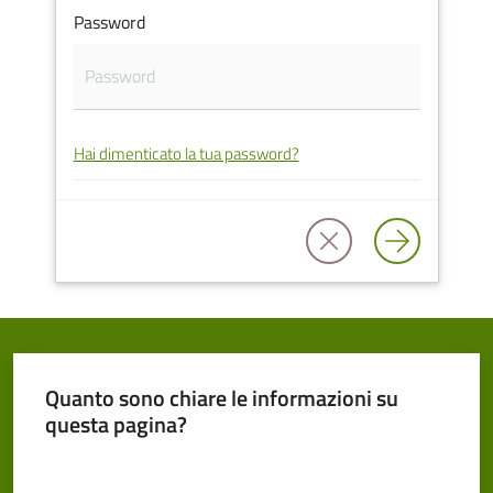
Password
Cento
Hai dimenticato la tua password?
Amministrazione
Trasparente
Tutti
gli
argomenti...
Quanto sono chiare le informazioni su
Seguici
questa pagina?
su
Valuta da 1 a 5 stelle