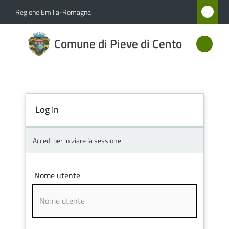
Vai al contenuto
Vai alla navigazione
Vai al footer
Regione Emilia-Romagna
Comune
Comune di Pieve di Cento
di Pieve
di Cento
Log In
Amministrazione
Novità
Accedi per iniziare la sessione
Servizi
Nome utente
Vivere
Pieve
di