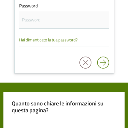
Password
Cento
Hai dimenticato la tua password?
Amministrazione
Trasparente
Tutti
gli
argomenti...
Quanto sono chiare le informazioni su
Seguici
questa pagina?
su
Valuta da 1 a 5 stelle