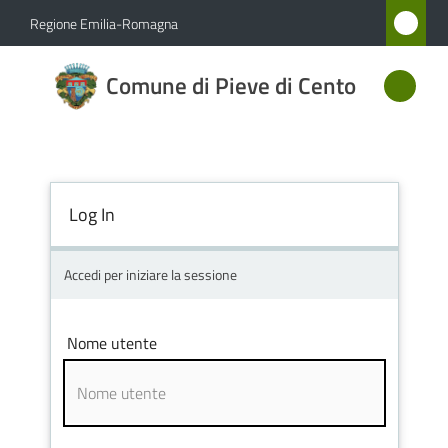
Vai al contenuto
Vai alla navigazione
Vai al footer
Regione Emilia-Romagna
Comune
Comune di Pieve di Cento
di Pieve
di Cento
Log In
Amministrazione
Novità
Accedi per iniziare la sessione
Servizi
Nome utente
Vivere
Pieve
di