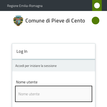
Vai al contenuto
Vai alla navigazione
Vai al footer
Regione Emilia-Romagna
Comune
Comune di Pieve di Cento
di Pieve
di Cento
Log In
Amministrazione
Novità
Accedi per iniziare la sessione
Servizi
Nome utente
Vivere
Pieve
di