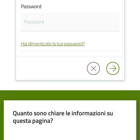
Password
Cento
Hai dimenticato la tua password?
Amministrazione
Trasparente
Tutti
gli
argomenti...
Quanto sono chiare le informazioni su
Seguici
questa pagina?
su
Valuta da 1 a 5 stelle